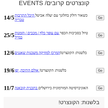
קונצרטים קרובים
/ EVENTS
כשאור דולק בחלונך עם יעלה אביטל
היכל התרבות
14/5
Go
טבריה
טיול בסביבות הכפר
עם עופר כלף / מכבים / הזמנות
25/5
Go
במייל
12/6
בלשנות: הקונצרט!
המרכז למוזיקה משכנות שאננים
Go
19/6
בלשנות: הקונצרט!
אולם התיבה, יפו
Go
11/7
האוניברסיטה המורמונית בירושלים
בתכנית קובאנה
Go
בלשנות: הקונצרט!