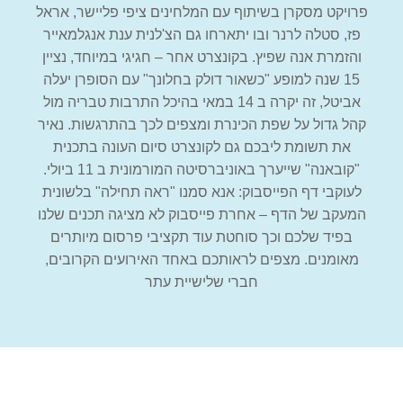
פרויקט מסקרן בשיתוף עם המלחינים ציפי פליישר, אראל
פז, סטלה לרנר ובו יתארחו גם הצ'לנית ענת אנגלמאייר
והזמרת אנה שפיץ. בקונצרט אחר – חגיגי במיוחד, נציין
15 שנה למופע "כשאור דולק בחלונך" עם הסופרן יעלה
אביטל, זה יקרה ב 14 במאי בהיכל התרבות טבריה מול
קהל גדול על שפת הכינרת ומצפים לכך בהתרגשות. נאיר
את תשומת ליבכם גם לקונצרט סיום העונה בתכנית
"קובאנה" שייערך באוניברסיטה המורמונית ב 11 ביולי.
לעוקבי דף הפייסבוק: אנא סמנו "ראה תחילה" בלשונית
המעקב של הדף – אחרת פייסבוק לא מציגה תכנים שלנו
בפיד שלכם וכך סוחטת עוד תקציבי פרסום מיותרים
מאומנים. מצפים לראותכם באחד האירועים הקרובים,
חברי שלישיית עתר